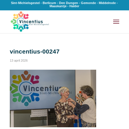
Sint-Michielsgestel - Berlicum - Den Dungen - Gemonde - Middelrode -
Maaskantje - Halder
vincentius-00247
13 april 2026