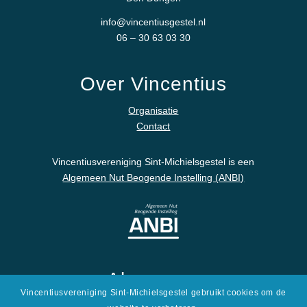
info@vincentiusgestel.nl
06 – 30 63 03 30
Over Vincentius
Organisatie
Contact
Vincentiusvereniging Sint-Michielsgestel is een
Algemeen Nut Beogende Instelling (ANBI)
Algemeen
Vincentiusvereniging Sint-Michielsgestel gebruikt cookies om de
Disclaimer