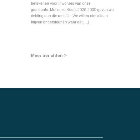
betekenen voor inwoners van onze
gemeente. Met onze Koers 2026-2030 geven we
richting aan die ambitie. We willen niet alleen
blijven ondersteunen waar dat […]
Meer berichten >