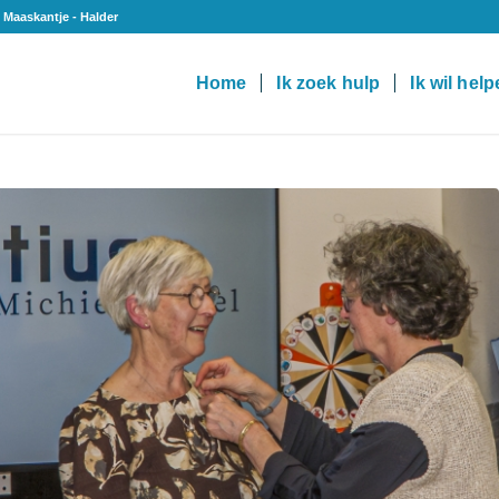
 Maaskantje - Halder
Home
Ik zoek hulp
Ik wil hel