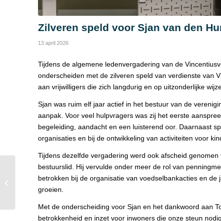
Zilveren speld voor Sjan van den Hu
13 april 2026
Tijdens de algemene ledenvergadering van de Vincentiusve
onderscheiden met de zilveren speld van verdienste van 
aan vrijwilligers die zich langdurig en op uitzonderlijke wi
Sjan was ruim elf jaar actief in het bestuur van de veren
aanpak. Voor veel hulpvragers was zij het eerste aanspree
begeleiding, aandacht en een luisterend oor. Daarnaast sp
organisaties en bij de ontwikkeling van activiteiten voor k
Tijdens dezelfde vergadering werd ook afscheid genomen
bestuurslid. Hij vervulde onder meer de rol van penningme
Gemeente versterkt
betrokken bij de organisatie van voedselbankacties en de ja
samenwerking tegen
groeien.
armoede en schulden
Met de onderscheiding voor Sjan en het dankwoord aan Ton
betrokkenheid en inzet voor inwoners die onze steun nodi