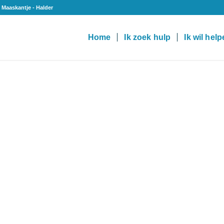
 Maaskantje - Halder
Home
Ik zoek hulp
Ik wil hel