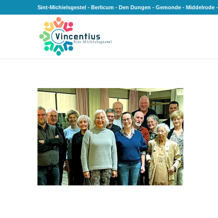
Sint-Michielsgestel - Berlicum - Den Dungen - Gemonde - Middelrode -