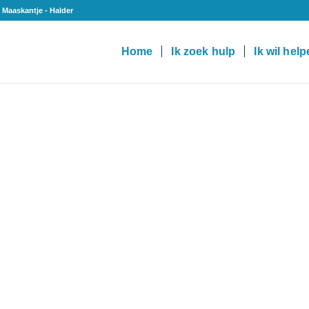
 Maaskantje - Halder
Home
Ik zoek hulp
Ik wil hel