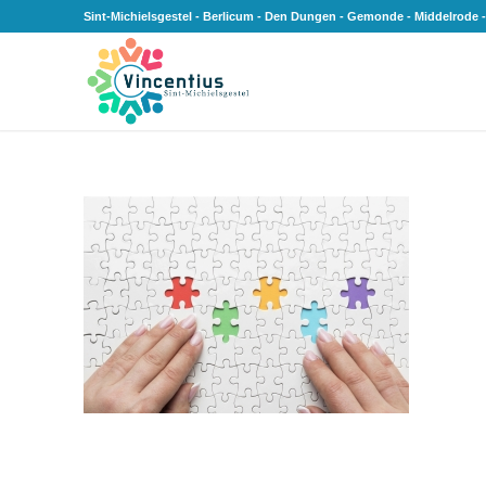
Sint-Michielsgestel - Berlicum - Den Dungen - Gemonde - Middelrode -