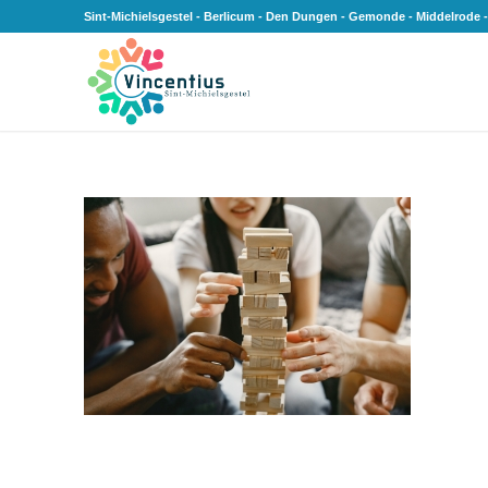
Sint-Michielsgestel - Berlicum - Den Dungen - Gemonde - Middelrode -