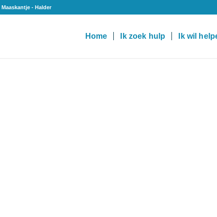
 Maaskantje - Halder
Home
Ik zoek hulp
Ik wil hel