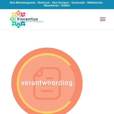
Sint-Michielsgestel - Berlicum - Den Dungen - Gemonde - Middelrode -
Maaskantje - Halder