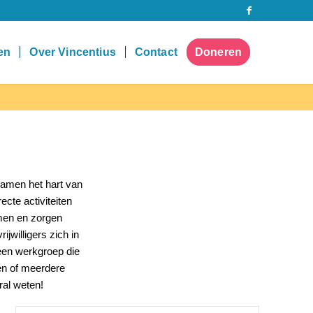
pen
Over Vincentius
Contact
Doneren
samen het hart van
cte activiteiten
men en zorgen
jwilligers zich in
 een werkgroep die
én of meerdere
ral weten!