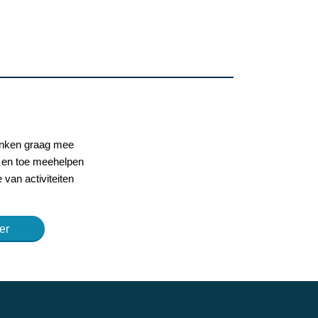
denken graag mee
af en toe meehelpen
 van activiteiten
er