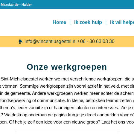
 Maaskantje - Halder
Home
Ik zoek hulp
Ik wil hel
info@vincentiusgestel.nl / 06 - 30 63 03 30
Onze werkgroepen
 Sint-Michielsgestel werken we met verschillende werkgroepen, die 
e vormen. Sommige werkgroepen zijn vooral actief in het veld, met dire
in de gemeente. Andere werkgroepen werken meer achter de scher
 fondsenwerving of communicatie. In kleine, betrokken teams zetten vri
thema’s, ieder vanuit zijn of haar eigen talenten en interesses. Zie je
t? Via de knop onderaan de pagina kun je je direct aanmelden voor é
en. Of heb je zelf een idee voor een nieuwe groep? Laat het ons voo