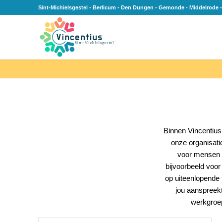
Sint-Michielsgestel - Berlicum - Den Dungen - Gemonde - Middelrode -
Binnen Vincentius
onze organisati
voor mensen 
bijvoorbeeld voor
op uiteenlopende 
jou aanspreek
werkgroep