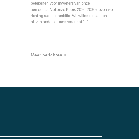
betekenen voor inwoners van onze
gemeente. Met onze Koers 2026-2030 geven we
richting aan die ambitie. We willen niet alleen
blijven ondersteunen waar dat […]
Meer berichten >