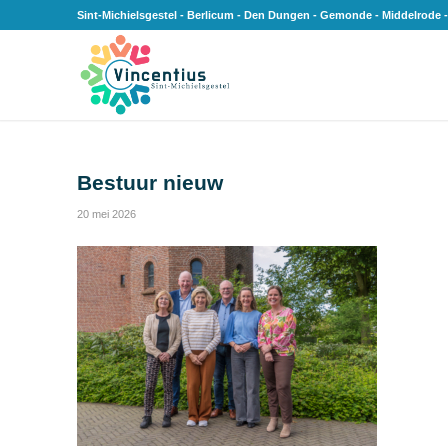
Sint-Michielsgestel - Berlicum - Den Dungen - Gemonde - Middelrode -
Bestuur nieuw
20 mei 2026