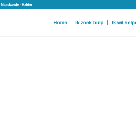
 Maaskantje - Halder
Home
Ik zoek hulp
Ik wil hel