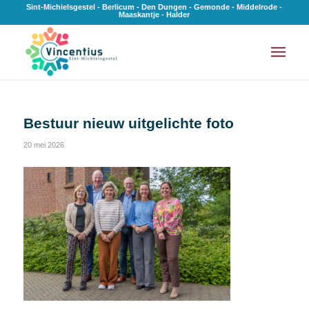
Sint-Michielsgestel - Berlicum - Den Dungen - Gemonde - Middelrode -
Maaskantje - Halder
Bestuur nieuw uitgelichte foto
20 mei 2026