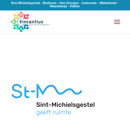
Sint-Michielsgestel - Berlicum - Den Dungen - Gemonde - Middelrode -
Maaskantje - Halder