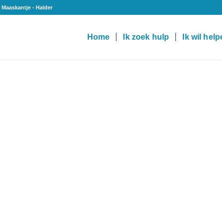
 Maaskantje - Halder
Home
Ik zoek hulp
Ik wil hel