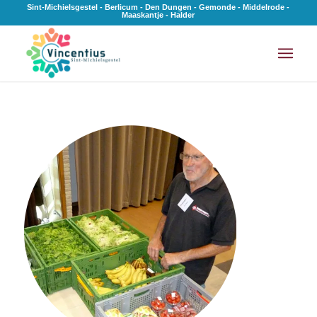
Sint-Michielsgestel - Berlicum - Den Dungen - Gemonde - Middelrode -
Maaskantje - Halder