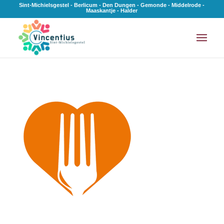
Sint-Michielsgestel - Berlicum - Den Dungen - Gemonde - Middelrode -
Maaskantje - Halder