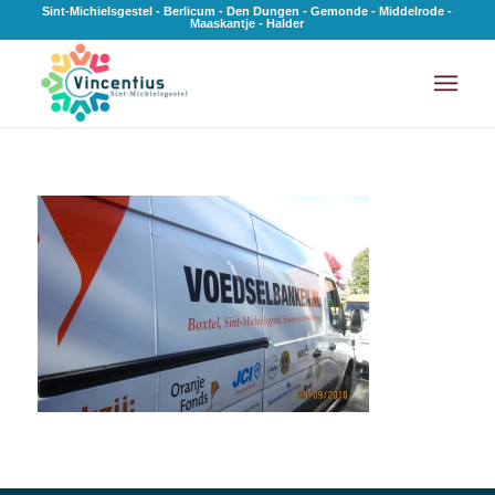
Sint-Michielsgestel - Berlicum - Den Dungen - Gemonde - Middelrode -
Maaskantje - Halder