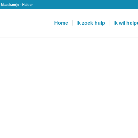
 Maaskantje - Halder
Home
Ik zoek hulp
Ik wil hel