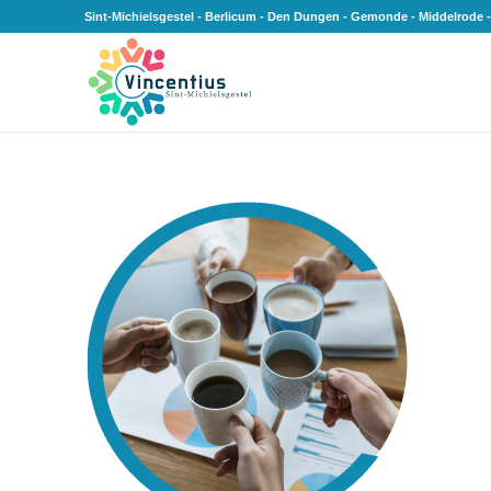
Sint-Michielsgestel - Berlicum - Den Dungen - Gemonde - Middelrode -