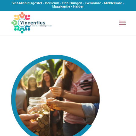
Sint-Michielsgestel - Berlicum - Den Dungen - Gemonde - Middelrode -
Maaskantje - Halder