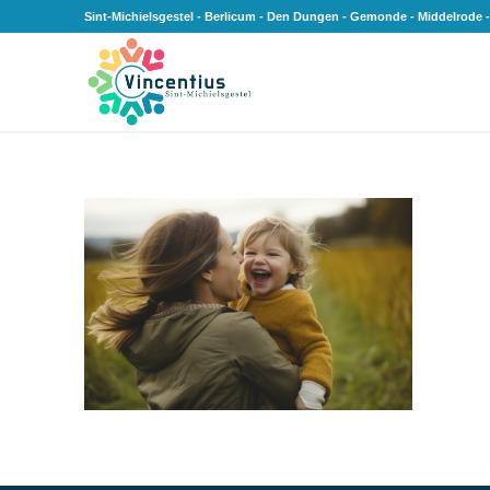
Sint-Michielsgestel - Berlicum - Den Dungen - Gemonde - Middelrode -