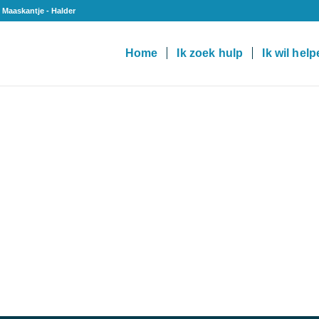
 Maaskantje - Halder
Home
Ik zoek hulp
Ik wil hel