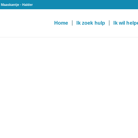
 Maaskantje - Halder
Home
Ik zoek hulp
Ik wil hel