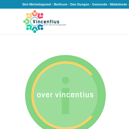
Sint-Michielsgestel - Berlicum - Den Dungen - Gemonde - Middelrode -