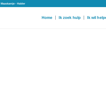
 Maaskantje - Halder
Home
Ik zoek hulp
Ik wil hel