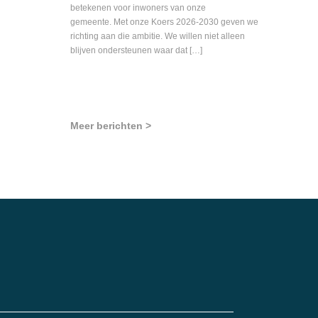
betekenen voor inwoners van onze
gemeente. Met onze Koers 2026-2030 geven we
richting aan die ambitie. We willen niet alleen
blijven ondersteunen waar dat […]
Meer berichten >