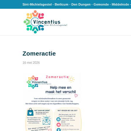
Sint-Michielsgestel - Berlicum - Den Dungen - Gemonde - Middelrode -
Zomeractie
16 mei 2026